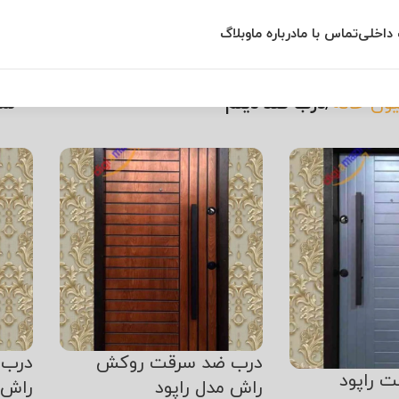
داخلی
تماس با ما
درباره ما
وبلاگ
درب ضد دیلم
ون خانه
درب ضد دیلم
نم
درب ضد سرقت روکش
درب 
 راپود
راش مدل راپود
راش 