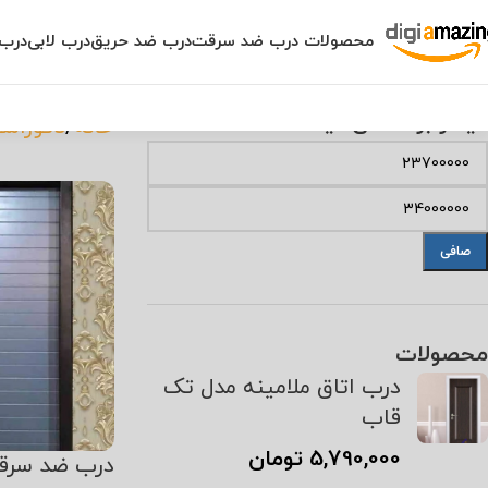
محصولات درب ضد سرقت
درب ضد حریق
درب لابی
درب 
فیلتر بر اساس قیمت
خانه
دکوراسی
صافی
محصولات
درب اتاق ملامینه مدل تک
قاب
5,790,000
تومان
درب ضد سرقت