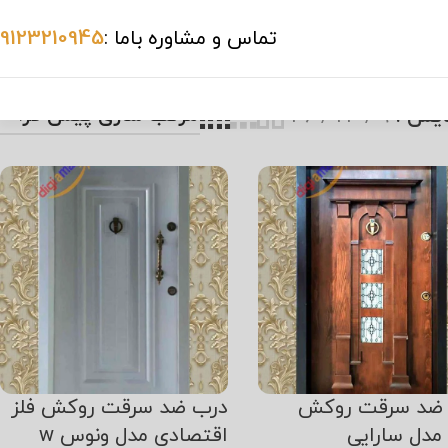
تماس و مشاوره باما :
09123210945
ایش
9
24
36
ضد سرقت روکش
درب ضد سرقت روکش فلز
مدل سارایی
اقتصادی مدل ونوس w