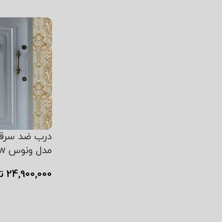
درب ضد سرق
مدل ونوس w
24,900,000
ت
افزودن به سبد