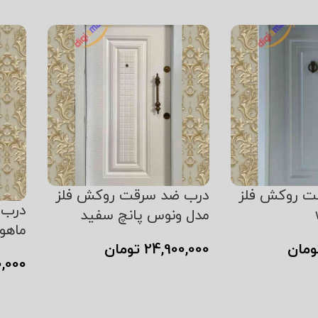
افزود
ت روکش فلز
درب ضد سرقت روکش فلز
درب 
مدل ونوس پانچ سفید
ماهو
ومان
24,900,000
تومان
,000
 خرید
افزودن به سبد خرید
افزود