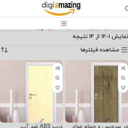
درب ABS
خانه
دکوراسیون خانه
درب داخلی
درب ABS
نمایش 1–12 از 14 نتیجه
مشاهده فیلترها
در سرویس و حمام مواد
درب ABS ضد آب