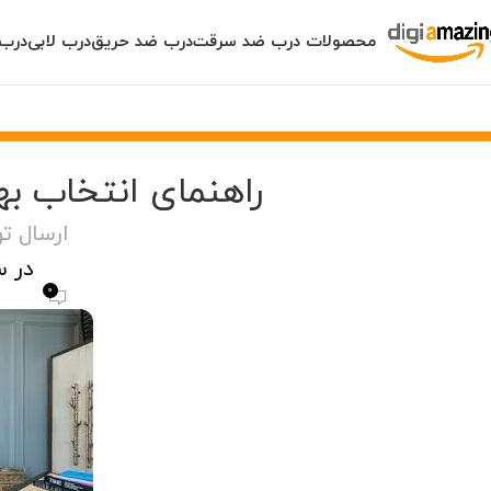
محصولات درب ضد سرقت
درب ضد حریق
درب لابی
درب 
راهنمای انتخاب به
ارسال ت
در سپتا
0