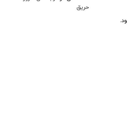
حریق
د.