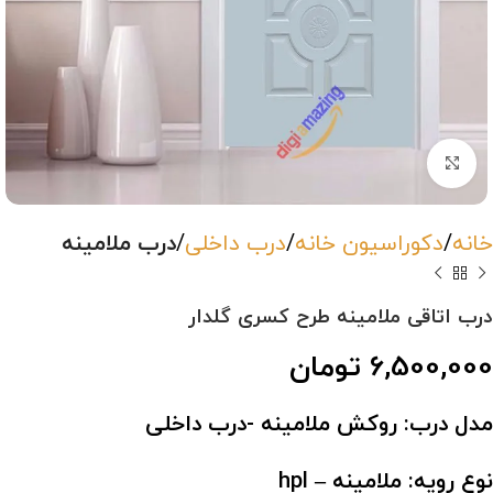
بزرگنمایی تصویر
خانه
دکوراسیون خانه
درب داخلی
درب ملامینه
درب اتاقی ملامینه طرح کسری گلدار
6,500,000
تومان
مدل درب: روکش ملامینه -درب داخلی
نوع رویه: ملامینه – hpl