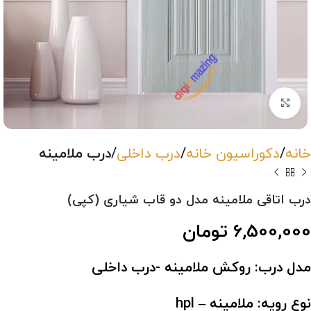
بزرگنمایی تصویر
خانه
دکوراسیون خانه
درب داخلی
درب ملامینه
درب اتاقی ملامینه مدل دو قاب شیاری (کپی)
6,500,000
تومان
مدل درب: روکش ملامینه -درب داخلی
نوع رویه: ملامینه – hpl