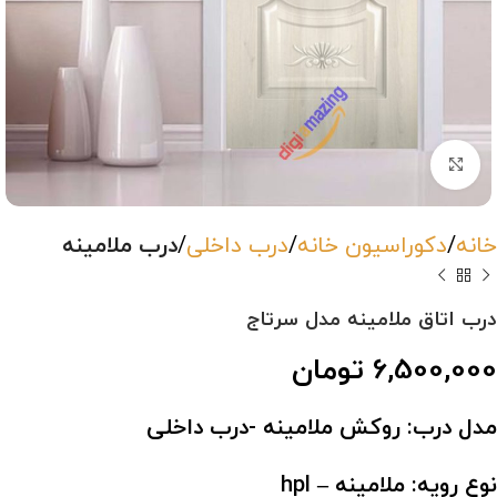
بزرگنمایی تصویر
خانه
دکوراسیون خانه
درب داخلی
درب ملامینه
درب اتاق ملامینه مدل سرتاج
6,500,000
تومان
مدل درب: روکش ملامینه -درب داخلی
نوع رویه: ملامینه – hpl