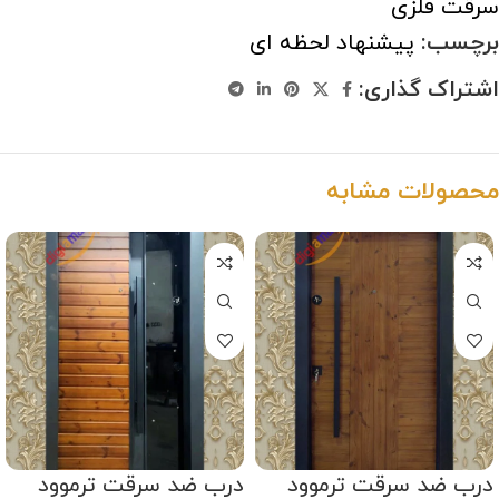
سرقت فلزی
برچسب:
پیشنهاد لحظه ای
اشتراک گذاری:
محصولات مشابه
درب ضد سرقت ترموود
درب ضد سرقت ترموود